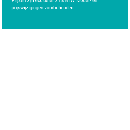
Prijzen zijn exclusief 21% BTW.
Model- en
prijswijzigingen voorbehouden.