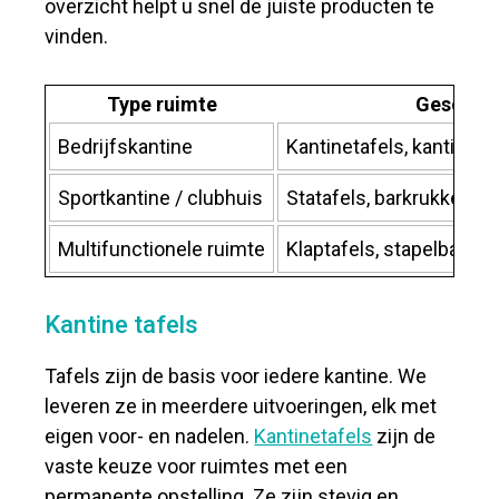
overzicht helpt u snel de juiste producten te
vinden.
Type ruimte
Geschik
Bedrijfskantine
Kantinetafels, kantines
Sportkantine / clubhuis
Statafels, barkrukken, k
Multifunctionele ruimte
Klaptafels, stapelbare s
Kantine tafels
Tafels zijn de basis voor iedere kantine. We
leveren ze in meerdere uitvoeringen, elk met
eigen voor- en nadelen.
Kantinetafels
zijn de
vaste keuze voor ruimtes met een
permanente opstelling. Ze zijn stevig en