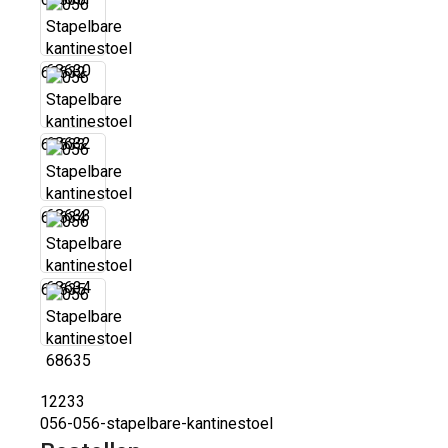
68632
68633
68634
68635
12233
056-056-stapelbare-kantinestoel