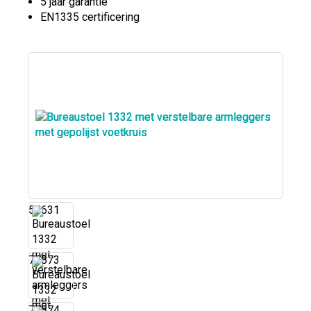
5 jaar garantie
EN1335 certificering
54631
77873
77874