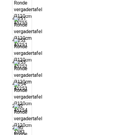
45251
45252
45253
45254
2382
2380