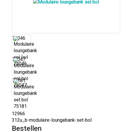
75046
75047
75181
12966
312u_b-modulaire-loungebank-set-bol
Bestellen