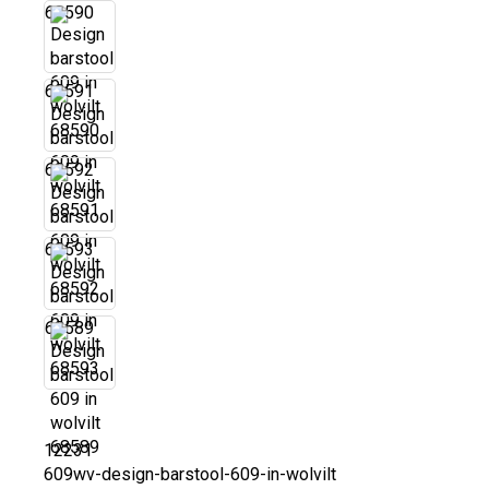
68590
68591
68592
68593
68589
12231
609wv-design-barstool-609-in-wolvilt