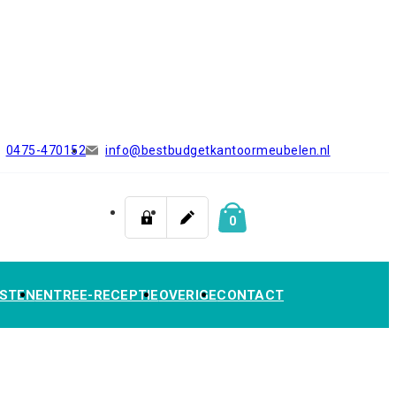
0475-470152
info@bestbudgetkantoormeubelen.nl
0
STEN
ENTREE-RECEPTIE
OVERIGE
CONTACT