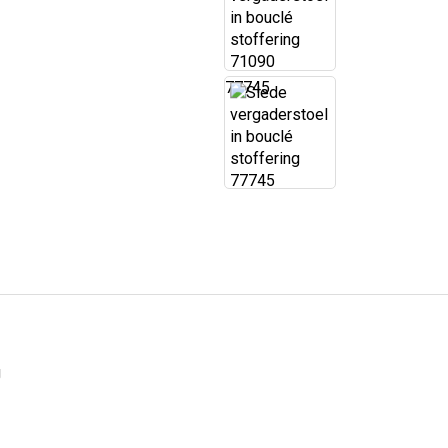
77745
g