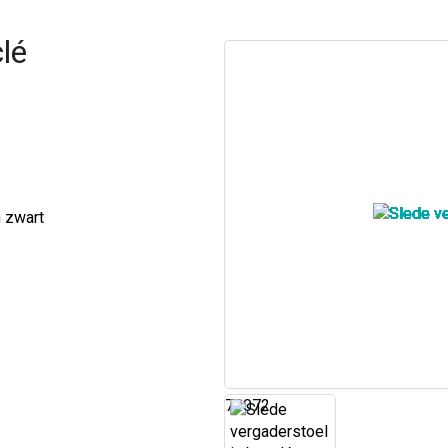
lé
n zwart
71072