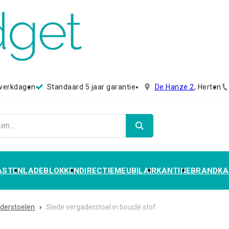
 werkdagen
Standaard 5 jaar garantie
De Hanze 2
, Herten
ASTEN
LADEBLOKKEN
DIRECTIEMEUBILAIR
KANTINE
BRANDKA
derstoelen
›
Slede vergaderstoel in bouclé stof