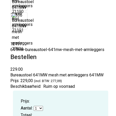
77836
12497
641mw-bureaustoel-641mw-mesh-met-armleggers
Bestellen
229.00
Bureaustoel 641MW mesh met armleggers
641MW
Prijs:
229,00
(incl. BTW: 277,09)
Beschikbaarheid:
Ruim op voorraad
Prijs:
Aantal:
Totaal: