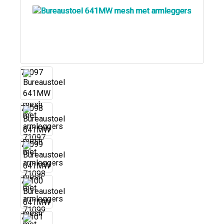
71097
71098
71099
71100
71101