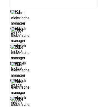
67192
67190
67189
67195
66890
67191