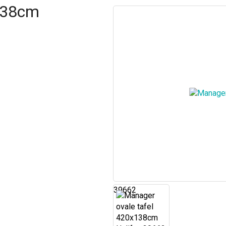
x138cm
39662