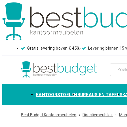
Gratis levering boven € 450,-
Levering binnen 15
KANTOORSTOELEN
BUREAUS EN TAFELS
K
Best Budget Kantoormeubelen
›
Directiemeubilair
›
Mana