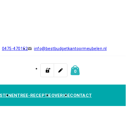
0475-470152
info@bestbudgetkantoormeubelen.nl
0
STEN
ENTREE-RECEPTIE
OVERIGE
CONTACT