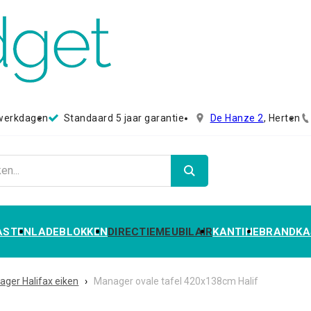
 werkdagen
Standaard 5 jaar garantie
De Hanze 2
, Herten
ASTEN
LADEBLOKKEN
DIRECTIEMEUBILAIR
KANTINE
BRANDKA
ger Halifax eiken
›
Manager ovale tafel 420x138cm Halif