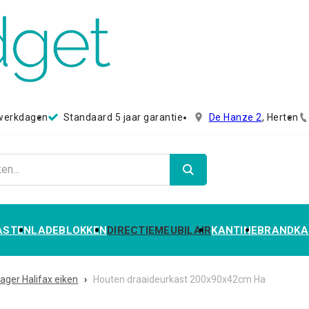
 werkdagen
Standaard 5 jaar garantie
De Hanze 2
, Herten
ASTEN
LADEBLOKKEN
DIRECTIEMEUBILAIR
KANTINE
BRANDKA
ger Halifax eiken
›
Houten draaideurkast 200x90x42cm Ha