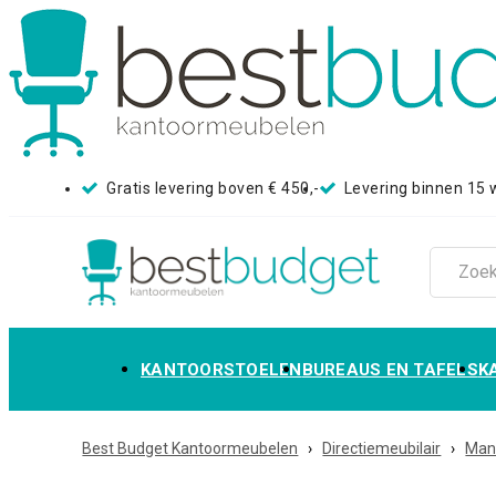
Gratis levering boven € 450,-
Levering binnen 15
KANTOORSTOELEN
BUREAUS EN TAFELS
K
Best Budget Kantoormeubelen
›
Directiemeubilair
›
Mana