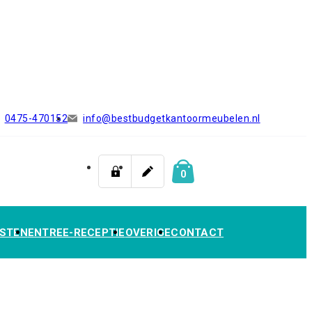
0475-470152
info@bestbudgetkantoormeubelen.nl
0
STEN
ENTREE-RECEPTIE
OVERIGE
CONTACT