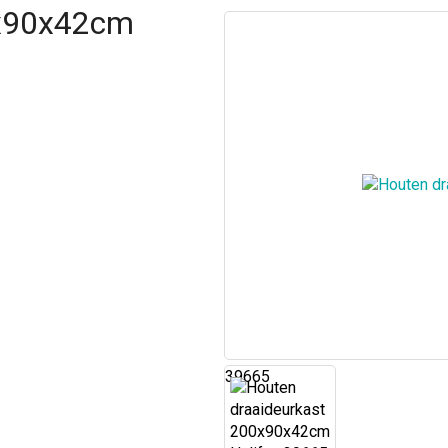
0x90x42cm
39665