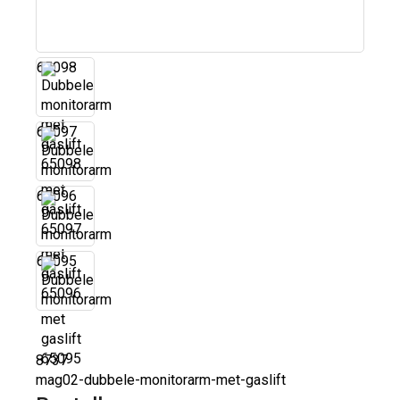
65098
65097
65096
65095
8737
mag02-dubbele-monitorarm-met-gaslift