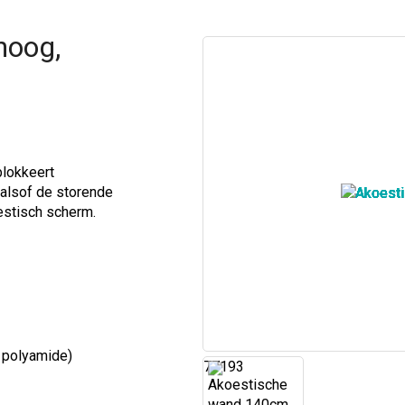
hoog,
blokkeert
 alsof de storende
estisch scherm.
% polyamide)
77193