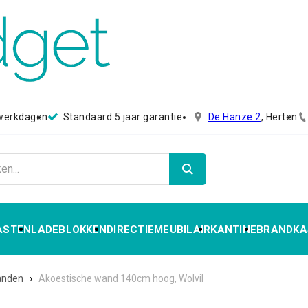
 werkdagen
Standaard 5 jaar garantie
De Hanze 2
, Herten
ASTEN
LADEBLOKKEN
DIRECTIEMEUBILAIR
KANTINE
BRANDKA
anden
›
Akoestische wand 140cm hoog, Wolvil