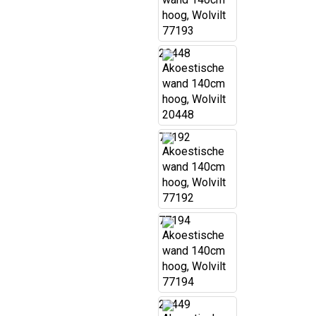
20448
77192
77194
20449