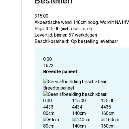
Bestellen
315.00
Akoestische wand 140cm hoog, Wolvilt
NA14
Prijs:
315,00
(incl. BTW: 381,15)
Levertijd:
binnen 57 werkdagen
Beschikbaarheid:
Op bestelling leverbaar
0.00
1672
Breedte paneel
Breedte paneel
0.00
115.00
125.00
4433
4434
4435
80cm
140cm
160cm
80cm
140cm
160cm