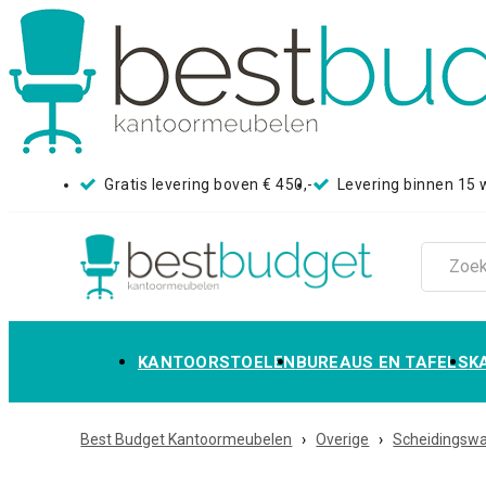
Gratis levering boven € 450,-
Levering binnen 15
KANTOORSTOELEN
BUREAUS EN TAFELS
K
Best Budget Kantoormeubelen
›
Overige
›
Scheidingsw