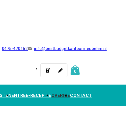
0475-470152
info@bestbudgetkantoormeubelen.nl
0
STEN
ENTREE-RECEPTIE
OVERIGE
CONTACT