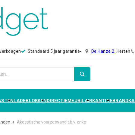
 werkdagen
Standaard 5 jaar garantie
De Hanze 2
, Herten
ASTEN
LADEBLOKKEN
DIRECTIEMEUBILAIR
KANTINE
BRANDKA
anden
›
Akoestische voorzetwand t.b.v. enke