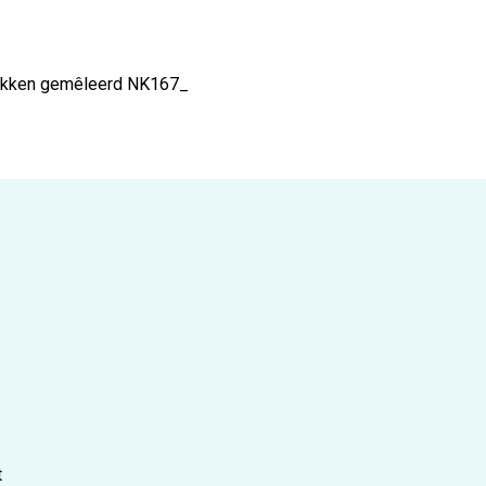
lekken gemêleerd
NK167_