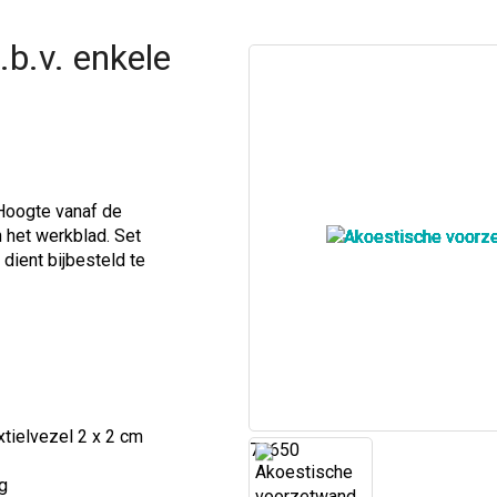
b.v. enkele
 Hoogte vanaf de
 het werkblad. Set
dient bijbesteld te
xtielvezel 2 x 2 cm
71650
ng