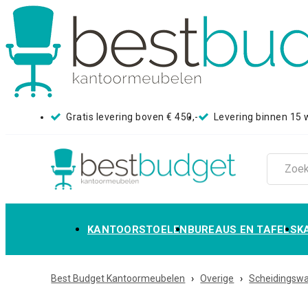
Gratis levering boven € 450,-
Levering binnen 15
KANTOORSTOELEN
BUREAUS EN TAFELS
K
Best Budget Kantoormeubelen
›
Overige
›
Scheidingsw