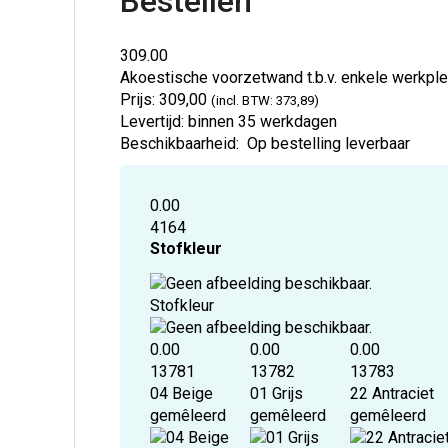
Bestellen
309.00
Akoestische voorzetwand t.b.v. enkele werkp
Prijs:
309,00
(incl. BTW: 373,89)
Levertijd:
binnen 35 werkdagen
Beschikbaarheid:
Op bestelling leverbaar
0.00
4164
Stofkleur
Stofkleur
0.00
0.00
0.00
13781
13782
13783
04 Beige
01 Grijs
22 Antraciet
gemêleerd
gemêleerd
gemêleerd