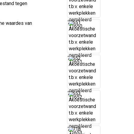
bestand tegen
71651
che waardes van
71652
71653
71718