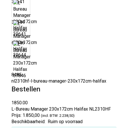
39641
39644
67846
8485
nl2310hf-l-bureau-manager-230x172cm-halifax
Bestellen
1850.00
L-Bureau Manager 230x172cm Halifax
NL2310HF
Prijs:
1.850,00
(incl. BTW: 2.238,50)
Beschikbaarheid:
Ruim op voorraad