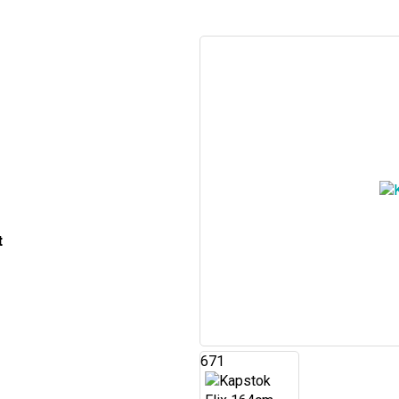
t
671