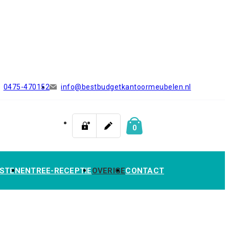
0475-470152
info@bestbudgetkantoormeubelen.nl
0
STEN
ENTREE-RECEPTIE
OVERIGE
CONTACT