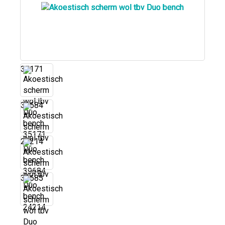
35171
39684
24214
39685