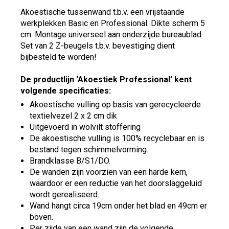
Akoestische tussenwand t.b.v. een vrijstaande
werkplekken Basic en Professional. Dikte scherm 5
cm. Montage universeel aan onderzijde bureaublad.
Set van 2 Z-beugels t.b.v. bevestiging dient
bijbesteld te worden!
De productlijn ‘Akoestiek Professional’ kent
volgende specificaties:
Akoestische vulling op basis van gerecycleerde
textielvezel 2 x 2 cm dik
Uitgevoerd in wolvilt stoffering
De akoestische vulling is 100% recyclebaar en is
bestand tegen schimmelvorming.
Brandklasse B/S1/DO.
De wanden zijn voorzien van een harde kern,
waardoor er een reductie van het doorslaggeluid
wordt gerealiseerd.
Wand hangt circa 19cm onder het blad en 49cm er
boven.
Per zijde van een wand zijn de volgende