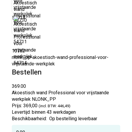
54714
10782
nlonk_pp-akoestisch-wand-professional-voor-
vrijstaande-werkplek
Bestellen
369.00
Akoestisch wand Professional voor vrijstaande
werkplek
NLONK_PP
Prijs:
369,00
(incl. BTW: 446,49)
Levertijd:
binnen 43 werkdagen
Beschikbaarheid:
Op bestelling leverbaar