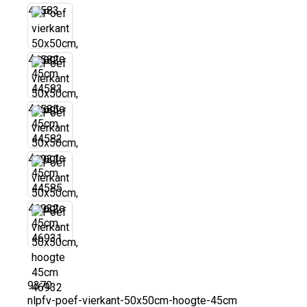
44583
44582
44585
46931
46932
9370
nlpfv-poef-vierkant-50x50cm-hoogte-45cm