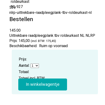
539
nlrp-uittrekbare-raadpleegplank-tbv-roldeurkast-nl
Bestellen
145.00
Uittrekbare raadpleegplank tbv roldeurkast NL
NLRP
Prijs:
145,00
(incl. BTW: 175,45)
Beschikbaarheid:
Ruim op voorraad
Prijs:
Aantal:
Totaal:
Totaal incl. BTW:
In winkelwagentje