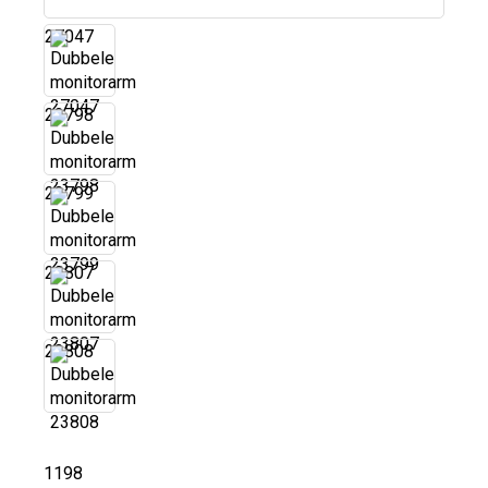
27047
23798
23799
23807
23808
1198