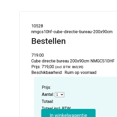
10528
nmgcs10hf-cube-directie-bureau-200x90cm
Bestellen
719.00
Cube directie bureau 200x90cm
NMGCS10HF
Prijs:
719,00
(incl. BTW: 869,99)
Beschikbaarheid:
Ruim op voorraad
Prijs:
Aantal:
Totaal:
Totaal incl. BTW:
In winkelwagentje