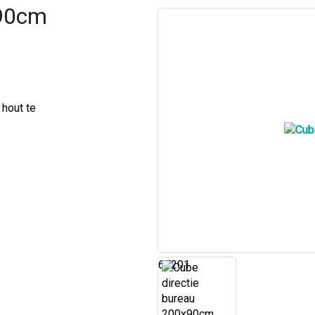
x90cm
 hout te
67201