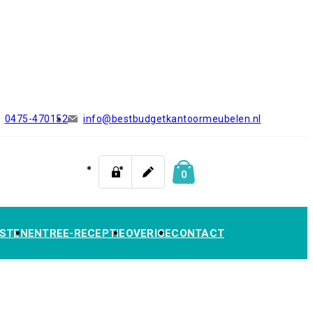
0475-470152
info@bestbudgetkantoormeubelen.nl
0
STEN
ENTREE-RECEPTIE
OVERIGE
CONTACT