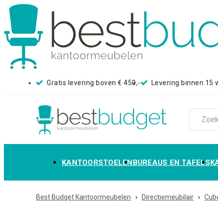
Gratis levering boven € 450,-
Levering binnen 15
KANTOORSTOELEN
BUREAUS EN TAFELS
K
Best Budget Kantoormeubelen
›
Directiemeubilair
›
Cube