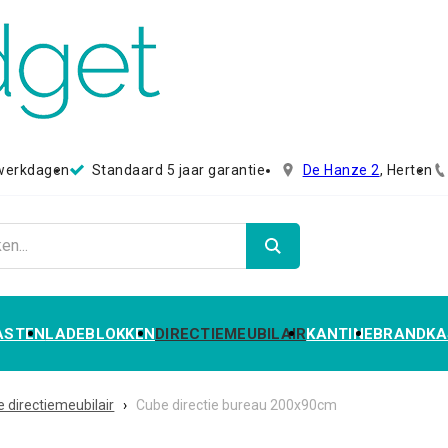
 werkdagen
Standaard 5 jaar garantie
De Hanze 2
, Herten
ASTEN
LADEBLOKKEN
DIRECTIEMEUBILAIR
KANTINE
BRANDKA
 directiemeubilair
›
Cube directie bureau 200x90cm