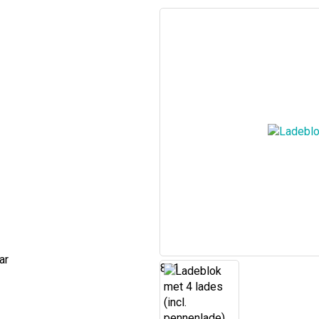
ar
861