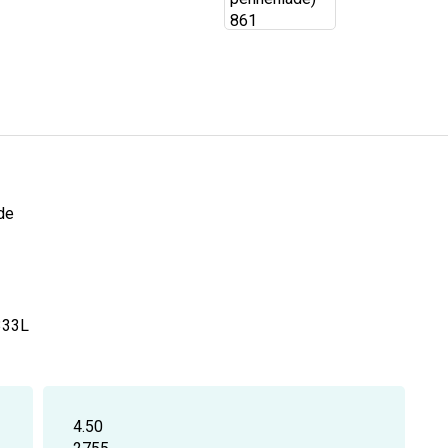
de
333L
4.50