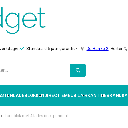
 werkdagen
Standaard 5 jaar garantie
De Hanze 2
, Herten
ASTEN
LADEBLOKKEN
DIRECTIEMEUBILAIR
KANTINE
BRANDKA
›
Ladeblok met 4 lades (incl. pennenl