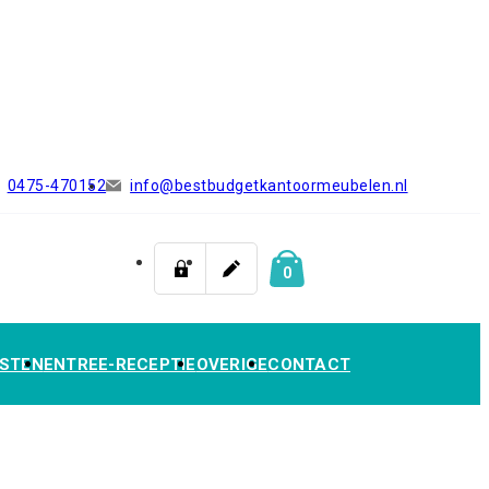
0475-470152
info@bestbudgetkantoormeubelen.nl
0
STEN
ENTREE-RECEPTIE
OVERIGE
CONTACT