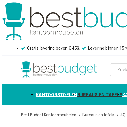
Gratis levering boven € 450,-
Levering binnen 15
KANTOORSTOELEN
BUREAUS EN TAFELS
K
Best Budget Kantoormeubelen
›
Bureaus en tafels
›
4Q