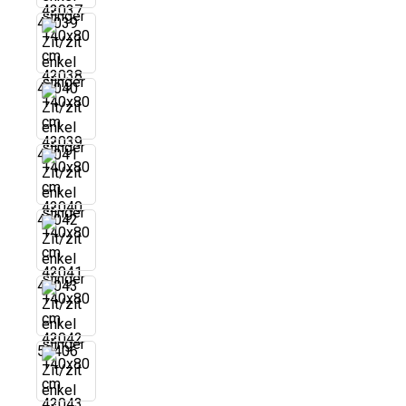
42039
42040
42041
42042
42043
52406