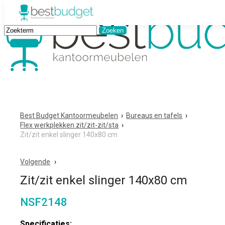
Best Budget Kantoormeubelen
›
Bureaus en tafels
›
Flex werkplekken zit/zit-zit/sta
›
Zit/zit enkel slinger 140x80 cm
Volgende
Zit/zit enkel slinger 140x80 cm
NSF2148
Specificaties: