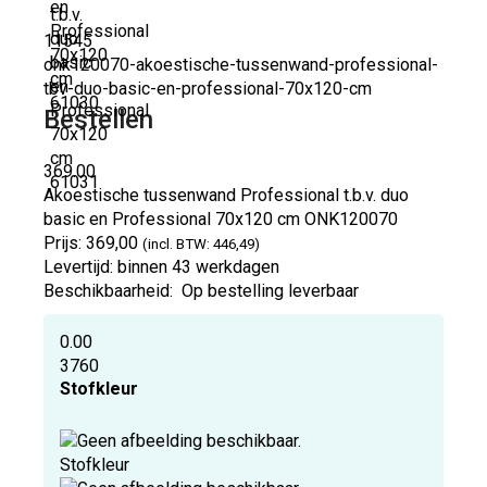
11545
onk120070-akoestische-tussenwand-professional-
tbv-duo-basic-en-professional-70x120-cm
Bestellen
369.00
Akoestische tussenwand Professional t.b.v. duo
basic en Professional 70x120 cm
ONK120070
Prijs:
369,00
(incl. BTW: 446,49)
Levertijd:
binnen 43 werkdagen
Beschikbaarheid:
Op bestelling leverbaar
0.00
3760
Stofkleur
Stofkleur