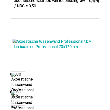
akoestische waardes van toepassing: aw = 0,4[H]
/ NRC = 0,50
61030
61031