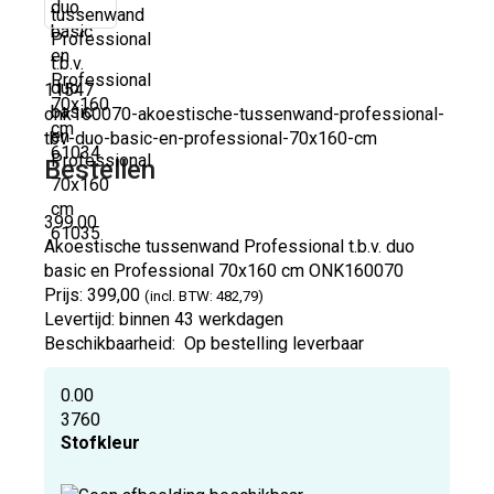
11547
onk160070-akoestische-tussenwand-professional-
tbv-duo-basic-en-professional-70x160-cm
Bestellen
399.00
Akoestische tussenwand Professional t.b.v. duo
basic en Professional 70x160 cm
ONK160070
Prijs:
399,00
(incl. BTW: 482,79)
Levertijd:
binnen 43 werkdagen
Beschikbaarheid:
Op bestelling leverbaar
0.00
3760
Stofkleur