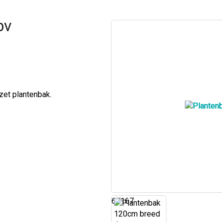
bv
zet plantenbak.
67167