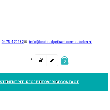
0475-470152
info@bestbudgetkantoormeubelen.nl
0
STEN
ENTREE-RECEPTIE
OVERIGE
CONTACT