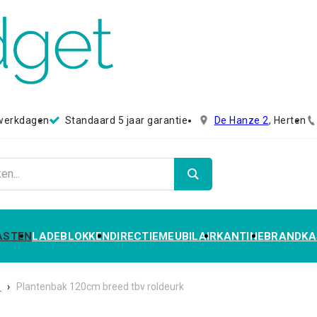
 werkdagen
Standaard 5 jaar garantie
De Hanze 2
, Herten
ASTEN
LADEBLOKKEN
DIRECTIEMEUBILAIR
KANTINE
BRANDKA
n
›
Plantenbak 120cm breed tbv roldeurk