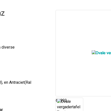
nz
n diverse
), en Antraciet(Ral
61893
ar