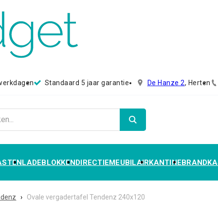
 werkdagen
Standaard 5 jaar garantie
De Hanze 2
, Herten
ASTEN
LADEBLOKKEN
DIRECTIEMEUBILAIR
KANTINE
BRANDKA
ndenz
›
Ovale vergadertafel Tendenz 240x120