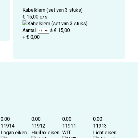
Kabelklem (set van 3 stuks)
€ 15,00 p/s
Aantal:
à € 15,00
+ € 0,00
0.00
0.00
0.00
0.00
11914
11912
11911
11913
y
Logan eiken
Halifax eiken
WIT
Licht eiken