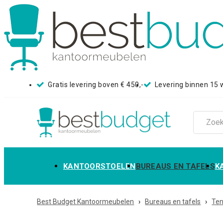
Gratis levering boven € 450,-
Levering binnen 15
KANTOORSTOELEN
BUREAUS EN TAFELS
K
Best Budget Kantoormeubelen
›
Bureaus en tafels
›
Te