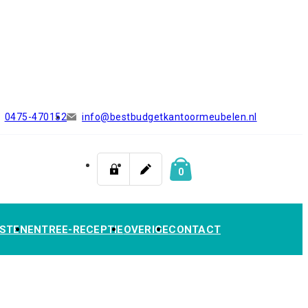
0475-470152
info@bestbudgetkantoormeubelen.nl
0
STEN
ENTREE-RECEPTIE
OVERIGE
CONTACT