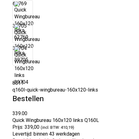
62769
39705
39704
8511
q160l-quick-wingbureau-160x120-links
Bestellen
339.00
Quick Wingbureau 160x120 links
Q160L
Prijs:
339,00
(incl. BTW: 410,19)
Levertijd:
binnen 43 werkdagen