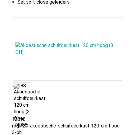
Set soft-close geleiders
74988
12898
rbgl120-akoestische-schuifdeurkast-120-cm-hoog-
3-oh