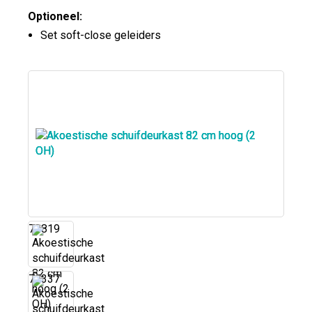
Optioneel:
Set soft-close geleiders
73819
74337