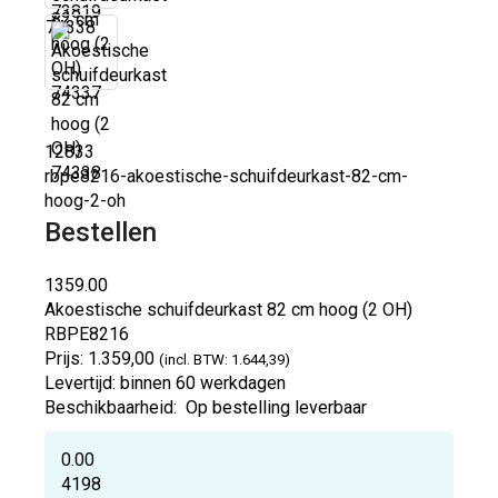
74338
12833
rbpe8216-akoestische-schuifdeurkast-82-cm-
hoog-2-oh
Bestellen
1359.00
Akoestische schuifdeurkast 82 cm hoog (2 OH)
RBPE8216
Prijs:
1.359,00
(incl. BTW: 1.644,39)
Levertijd:
binnen 60 werkdagen
Beschikbaarheid:
Op bestelling leverbaar
0.00
4198