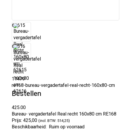
62615
62616
11479
re168-bureau-vergadertafel-real-recht-160x80-cm
Bestellen
425.00
Bureau- vergadertafel Real recht 160x80 cm
RE168
Prijs:
425,00
(incl. BTW: 514,25)
Beschikbaarheid:
Ruim op voorraad