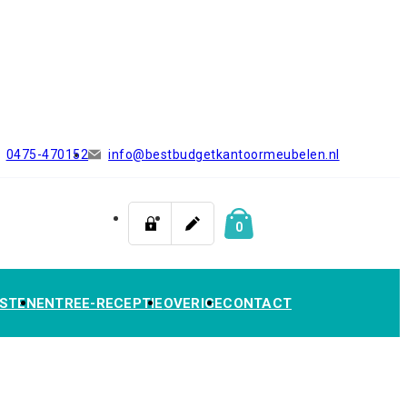
0475-470152
info@bestbudgetkantoormeubelen.nl
0
STEN
ENTREE-RECEPTIE
OVERIGE
CONTACT