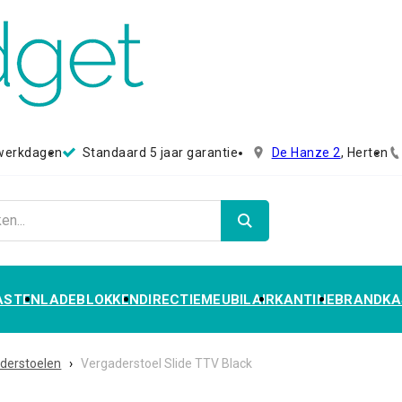
 werkdagen
Standaard 5 jaar garantie
De Hanze 2
, Herten
ASTEN
LADEBLOKKEN
DIRECTIEMEUBILAIR
KANTINE
BRANDKA
derstoelen
›
Vergaderstoel Slide TTV Black