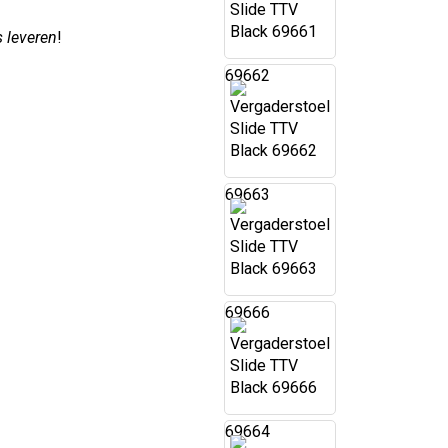
s leveren
!
69662
69663
69666
69664