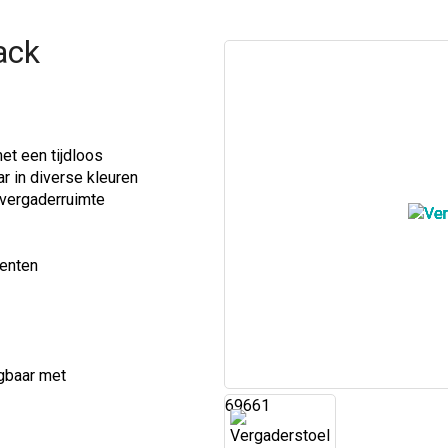
ack
et een tijdloos
ar in diverse kleuren
e vergaderruimte
centen
jgbaar met
69661