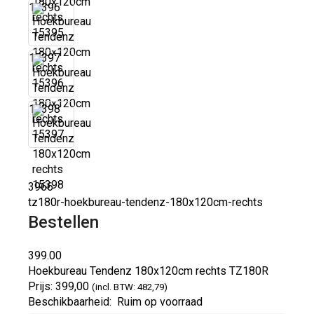
15396
15397
15398
3966
tz180r-hoekbureau-tendenz-180x120cm-rechts
Bestellen
399.00
Hoekbureau Tendenz 180x120cm rechts
TZ180R
Prijs:
399,00
(incl. BTW: 482,79)
Beschikbaarheid:
Ruim op voorraad