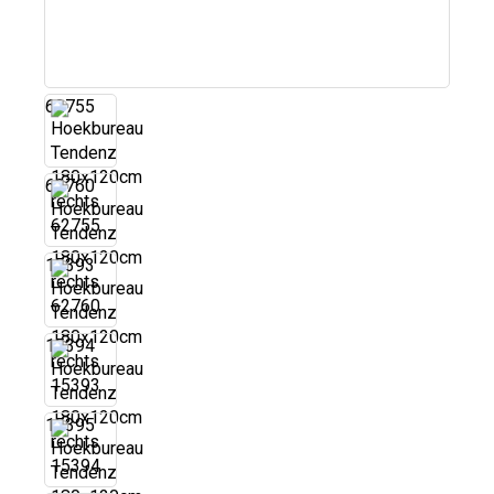
62755
62760
15393
15394
15395