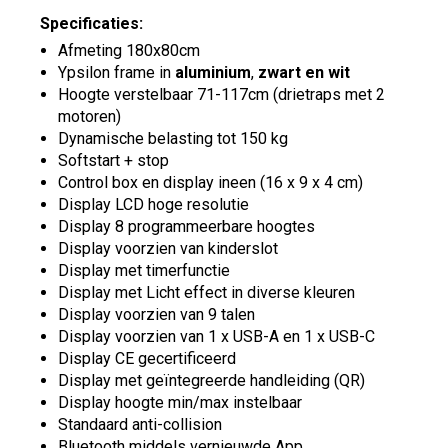
Specificaties:
Afmeting 180x80cm
Ypsilon frame in
aluminium
,
zwart en
wit
Hoogte verstelbaar 71-117cm (drietraps met 2
motoren)
Dynamische belasting tot 150 kg
Softstart + stop
Control box en display ineen (16 x 9 x 4 cm)
Display LCD hoge resolutie
Display 8 programmeerbare hoogtes
Display voorzien van kinderslot
Display met timerfunctie
Display met Licht effect in diverse kleuren
Display voorzien van 9 talen
Display voorzien van 1 x USB-A en 1 x USB-C
Display CE gecertificeerd
Display met geïntegreerde handleiding (QR)
Display hoogte min/max instelbaar
Standaard anti-collision
Bluetooth middels vernieuwde App