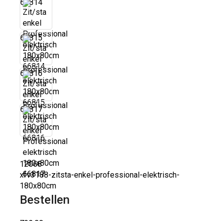
66814
66815
66816
66817
12068
xfv3188-zitsta-enkel-professional-elektrisch-
180x80cm
Bestellen