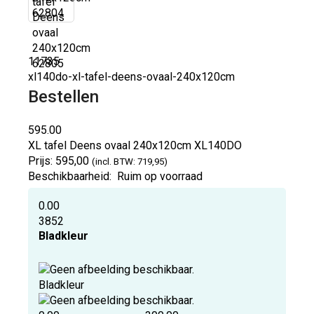
11735
xl140do-xl-tafel-deens-ovaal-240x120cm
Bestellen
595.00
XL tafel Deens ovaal 240x120cm
XL140DO
Prijs:
595,00
(incl. BTW: 719,95)
Beschikbaarheid:
Ruim op voorraad
0.00
3852
Bladkleur
Bladkleur