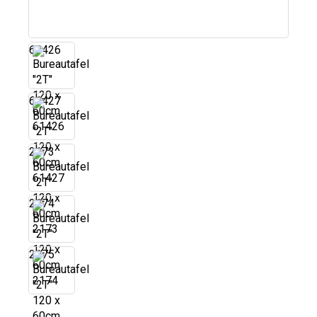
61426
61427
2173
2174
2175