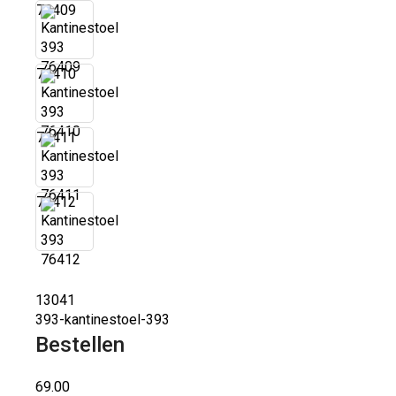
76409
76410
76411
76412
13041
393-kantinestoel-393
Bestellen
69.00