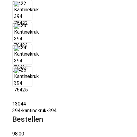
76422
76423
76424
76425
13044
394-kantinekruk-394
Bestellen
98.00