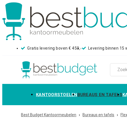
Gratis levering boven € 450,-
Levering binnen 15
KANTOORSTOELEN
BUREAUS EN TAFELS
K
Best Budget Kantoormeubelen
›
Bureaus en tafels
›
Fle