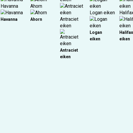
Havanna
Ahorn
y
Logan eiken
Halifa
Antraciet
Havanna
Ahorn
eiken
Logan
Halifa
eiken
eiken
Antraciet
eiken