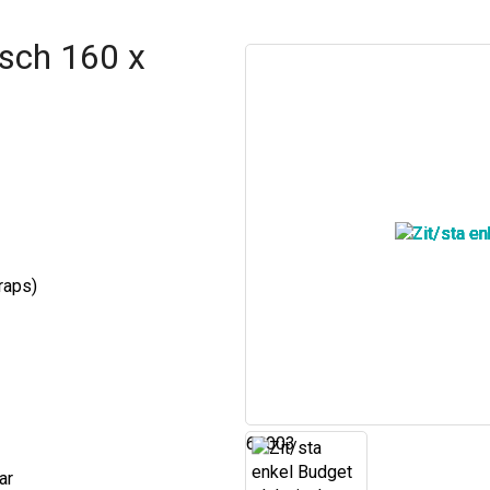
isch 160 x
raps)
61003
ar