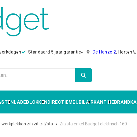
 werkdagen
Standaard 5 jaar garantie
De Hanze 2
, Herten
ASTEN
LADEBLOKKEN
DIRECTIEMEUBILAIR
KANTINE
BRANDKA
x werkplekken zit/zit-zit/sta
›
Zit/sta enkel Budget elektrisch 160