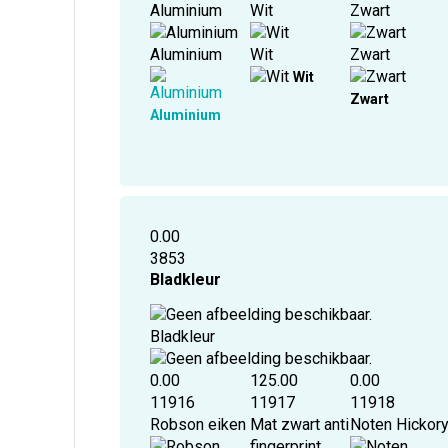
Aluminium
Wit
Zwart
Aluminium
Wit
Zwart
Wit
Zwart
Aluminium
0.00
3853
Bladkleur
Bladkleur
0.00
125.00
0.00
11916
11917
11918
Robson eiken
Mat zwart anti
Noten Hickor
fingerprint