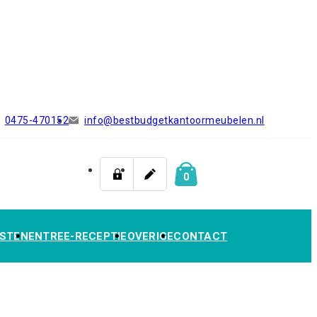
0475-470152
info@bestbudgetkantoormeubelen.nl
0
STEN
ENTREE-RECEPTIE
OVERIGE
CONTACT