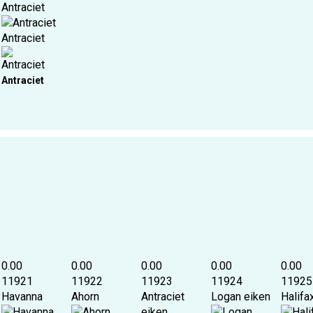
Antraciet
Antraciet
Antraciet
0.00
0.00
0.00
0.00
0.00
11921
11922
11923
11924
11925
y
Havanna
Ahorn
Antraciet
Logan eiken
Halifa
eiken