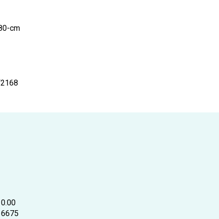
-80-cm
F2168
0.00
6675