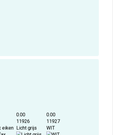
0.00
0.00
11926
11927
x eiken
Licht grijs
WIT