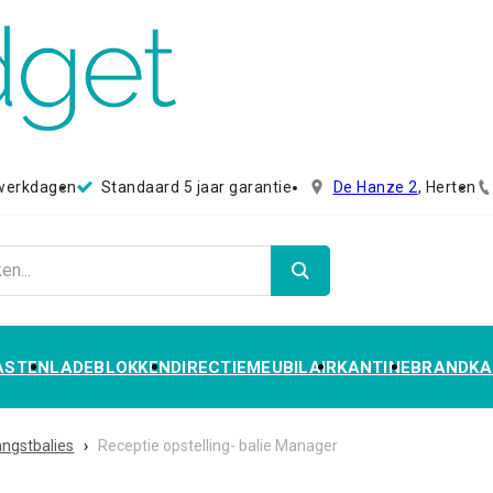
 werkdagen
Standaard 5 jaar garantie
De Hanze 2
, Herten
ASTEN
LADEBLOKKEN
DIRECTIEMEUBILAIR
KANTINE
BRANDKA
ngstbalies
›
Receptie opstelling- balie Manager