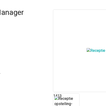
 Manager
.
1413