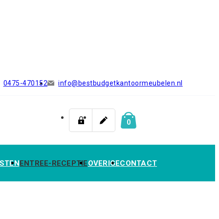
0475-470152
info@bestbudgetkantoormeubelen.nl
0
STEN
ENTREE-RECEPTIE
OVERIGE
CONTACT