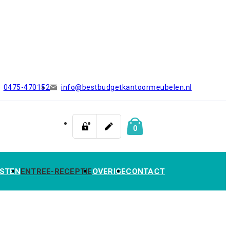
0475-470152
info@bestbudgetkantoormeubelen.nl
0
STEN
ENTREE-RECEPTIE
OVERIGE
CONTACT