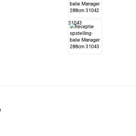
31043
m