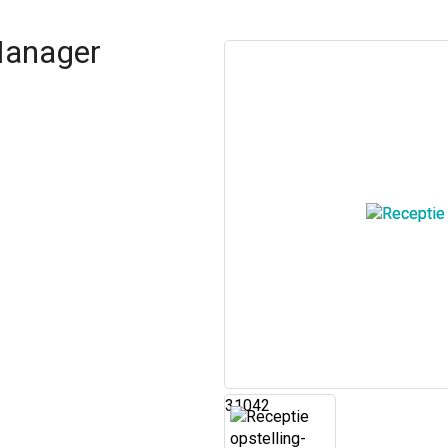
 Manager
31042