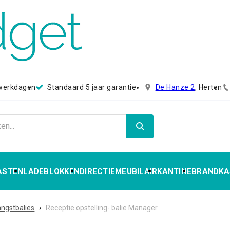
 werkdagen
Standaard 5 jaar garantie
De Hanze 2
, Herten
ASTEN
LADEBLOKKEN
DIRECTIEMEUBILAIR
KANTINE
BRANDKA
ngstbalies
›
Receptie opstelling- balie Manager