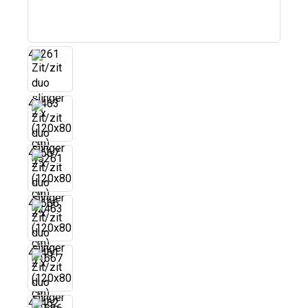
45261
42463
41667
41666
42461
42462