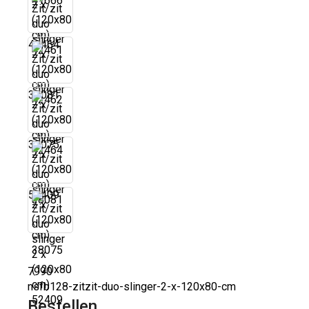
42464
38081
38075
52409
7990
nsfb128-zitzit-duo-slinger-2-x-120x80-cm
Bestellen