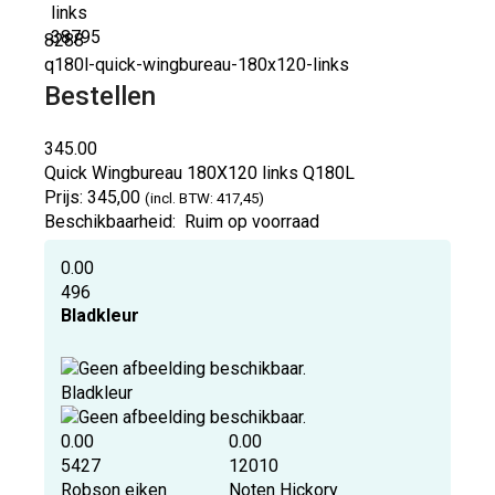
8288
q180l-quick-wingbureau-180x120-links
Bestellen
345.00
Quick Wingbureau 180X120 links
Q180L
Prijs:
345,00
(incl. BTW: 417,45)
Beschikbaarheid:
Ruim op voorraad
0.00
496
Bladkleur
Bladkleur
0.00
0.00
5427
12010
Robson eiken
Noten Hickory